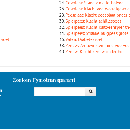
Gewricht: Stand variatie, holvoet
Gewricht: Klacht voetwortelgewric
Peesplaat: Klacht peesplaat onder 
Spierpees: Klacht achillespees
Spierpees: Klacht kuitbeenspier th
Spierpees: Strakke buigpees grote
 voet
Vaten: Diabetesvoet
Zenuw: Zenuwinklemming voorvoe
Zenuw: Klacht zenuw onder hiel
Zoeken Fysiotransparant
an
n