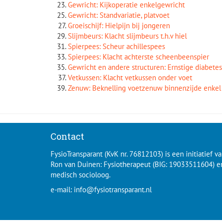
Gewricht: Kijkoperatie enkelgewricht
Gewricht: Standvariatie, platvoet
Groeischijf: Hielpijn bij jongeren
Slijmbeurs: Klacht slijmbeurs t.h.v hiel
Spierpees: Scheur achillespees
Spierpees: Klacht achterste scheenbeenspier
Gewricht en andere structuren: Ernstige diabetes
Vetkussen: Klacht vetkussen onder voet
Zenuw: Beknelling voetzenuw binnenzijde enkel
Contact
FysioTransparant (KvK nr. 76812103) is een initiatief v
Ron van Duinen: Fysiotherapeut (BIG: 19033511604) e
medisch socioloog.
e-mail:
info@fysiotransparant.nl