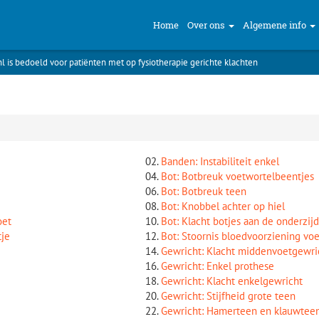
Home
Over ons
Algemene info
nl is bedoeld voor patiënten met op fysiotherapie gerichte klachten
Banden: Instabiliteit enkel
Bot: Botbreuk voetwortelbeentjes
Bot: Botbreuk teen
Bot: Knobbel achter op hiel
oet
Bot: Klacht botjes aan de onderzi
tje
Bot: Stoornis bloedvoorziening vo
Gewricht: Klacht middenvoetgewri
Gewricht: Enkel prothese
Gewricht: Klacht enkelgewricht
Gewricht: Stijfheid grote teen
Gewricht: Hamerteen en klauwtee