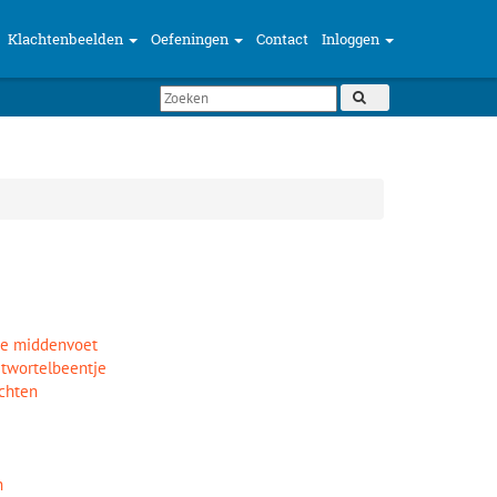
Klachtenbeelden
Oefeningen
Contact
Inloggen
jde middenvoet
etwortelbeentje
chten
n