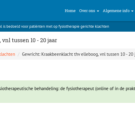
Home
Over ons
Algemene info
nl is bedoeld voor patiënten met op fysiotherapie gerichte klachten
vnl tussen 10 - 20 jaar
klachten
Gewricht: Kraakbeenklacht thv elleboog, vnl tussen 10 - 20 
iotherapeutische behandeling: de fysiotherapeut (online of in de prakt