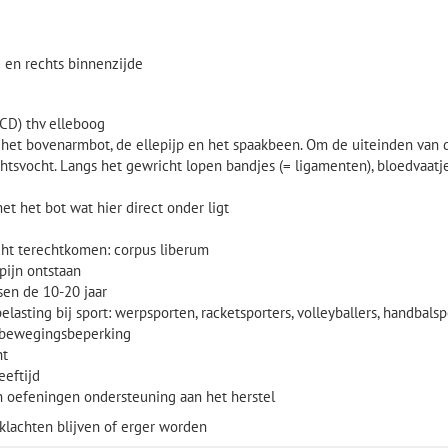
e en rechts binnenzijde
CD) thv elleboog
 het bovenarmbot, de ellepijp en het spaakbeen. Om de uiteinden van d
htsvocht. Langs het gewricht lopen bandjes (= ligamenten), bloedvaatj
et het bot wat hier direct onder ligt
cht terechtkomen: corpus liberum
 pijn ontstaan
sen de 10-20 jaar
elasting bij sport:
werpsporten, racketsporters, volleyballers, handbalsp
en bewegingsbeperking
ht
eeftijd
en oefeningen ondersteuning aan het herstel
 klachten blijven of erger worden