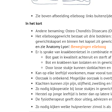
Zie boven afbeelding elleboog: links buitenzijd
In het kort
Andere benaming: Osteo Chonditis Dissecans (O
Het ellebooggewricht bestaat uit drie botdelen:
gewrichtskapsel en binnen het kapsel zit gewric
en zie 'Anatomy Lyon':
Bewegingen elleboog
Er is sprake van kraakbeenletsel in combinatie m
Bot gaat in kwaliteit achteruit en sterft af
Bot en krakbeen kan loslaten en in gewri
Door losse stukje kunnen slotklachten en
Kan op elke leeftijd voorkomen, maar vooral tus
Oorzaak is onbekend. Mogelijke oorzaak is overb
Klachten kunnen zijn pijn, stijfheid, zwelling 
Zo nodig kijkoperatie bij losse stukjes in gewric
Herstel op jonge leeftijd is beter dan op latere l
De fysiotherapeut geeft door uitleg, adviezen 
Zo nodig kijken welke hulpverlener zinvol is als