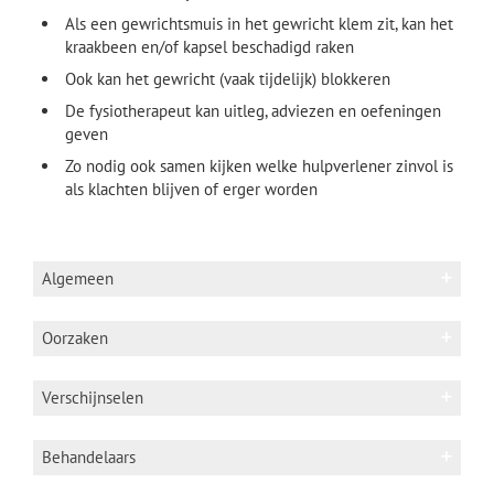
Als een gewrichtsmuis in het gewricht klem zit, kan het
kraakbeen en/of kapsel beschadigd raken
Ook kan het gewricht (vaak tijdelijk) blokkeren
De fysiotherapeut kan uitleg, adviezen en oefeningen
geven
Zo nodig ook samen kijken welke hulpverlener zinvol is
als klachten blijven of erger worden
Algemeen
Algemene informatie
Oorzaken
Andere benaming: corpus liberum in schouder
Anatomie
Trauma: acute verzwikking in schouder en
Verschijnselen
daardoor stukje kraakbeen wat los laat
De schoudergordel wordt gevormd
Gewrichtsklacht (artrose) schouder
door de bovenarm (humerus), het
Pijn in schouder (diep in schouder), nek en/of
Behandelaars
schouderblad (scapula) en het
bovenarm.
sleutelbeen (clavicula). Deze botdelen