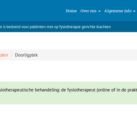
Home
Over ons
Algemene info
nl is bedoeld voor patiënten met op fysiotherapie gerichte klachten
lden
Doorligplek
iotherapeutische behandeling: de fysiotherapeut (online of in de prakt