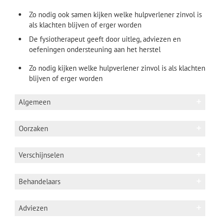
Zo nodig ook samen kijken welke hulpverlener zinvol is
als klachten blijven of erger worden
De fysiotherapeut geeft door uitleg, adviezen en
oefeningen ondersteuning aan het herstel
Zo nodig kijken welke hulpverlener zinvol is als klachten
blijven of erger worden
Algemeen
De wervelkolom bestaat uit 32 wervels, een
Oorzaken
staartbeen
Zie video van website 'schooltv':
de
Anatomische oorzaak: S-bocht in wervelkolom,
Verschijnselen
wervelkolom
/
zenuw in de kne
l
/
vering in
bekkenscheefstand door verschil in
wervelkolom
beenlengtes, overbeweeglijkheid in
Pijn
gewrichten
Behandelaars
Zie google afbeeldingen:
wervelkolom
. Neem
Uitstraling (tintelingen, zeurend gevoel) in één
relevante afbeeldingen samen met de
Onderliggende problematiek (artrose, hernia,
of beide armen / benen
Fysiotherapeut
fysiotherapeut door.
osteoporose, bechterew,….)
Adviezen
Een stijve rug na rust: na zitten, opstaan na
De eigen fysiotherapeut geeft aan
Rugklachten kunnen onderverdeeld worden in
Slechte houding of ingezakte houding