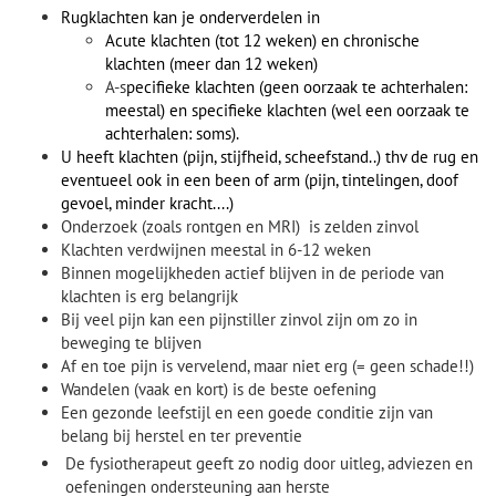
Rugklachten kan je onderverdelen in
Acute klachten (tot 12 weken) en c
hronische
klachten (meer dan 12 weken)
A-s
pecifieke klachten (geen oorzaak te achterhalen:
meestal) en specifieke klachten (wel een oorzaak te
achterhalen: soms).
U heeft klachten (pijn, stijfheid, scheefstand..) thv de rug en
eventueel ook in een been of arm (pijn, tintelingen, doof
gevoel, minder kracht....)
Onderzoek (zoals rontgen en MRI) is zelden zinvol
Klachten verdwijnen meestal in 6-12 weken
Binnen mogelijkheden actief blijven in de periode van
klachten is erg belangrijk
Bij veel pijn kan een pijnstiller zinvol zijn om zo in
beweging te blijven
Af en toe pijn is vervelend, maar niet erg (= geen schade!!)
Wandelen (vaak en kort) is de beste oefening
Een gezonde leefstijl en een goede conditie zijn van
belang bij herstel en ter preventie
De fysiotherapeut geeft zo nodig door uitleg, adviezen en
oefeningen ondersteuning aan herste